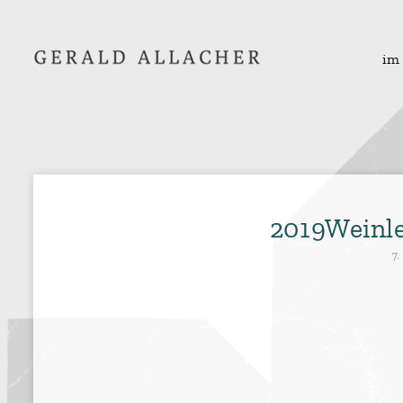
im
2019Weinl
7.