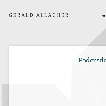
im
Podersd