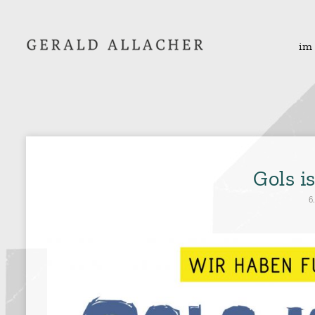
im
Gols i
6