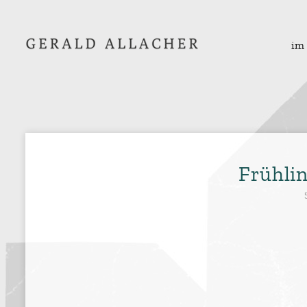
im
Frühli