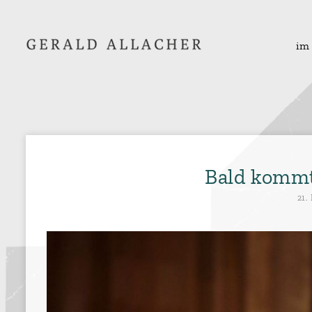
im
Bald kommt
21.